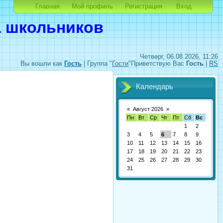
Главная
Мой профиль
Регистрация
Вход
а школьников
Четверг, 06.08.2026, 11:26
Вы вошли как
Гость
|
Группа
"
Гости
"
Приветствую Вас
Гость
|
RS
Календарь
«
Август 2026
»
Пн
Вт
Ср
Чт
Пт
Сб
Вс
1
2
3
4
5
6
7
8
9
10
11
12
13
14
15
16
17
18
19
20
21
22
23
24
25
26
27
28
29
30
31