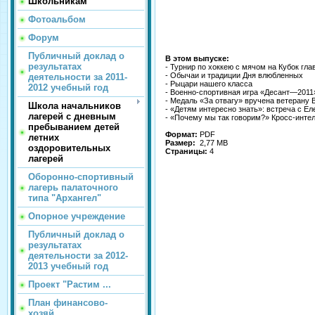
Школьникам
Фотоальбом
Форум
Публичный доклад о
В этом выпуске:
результатах
- Турнир по хоккею с мячом на Кубок гл
- Обычаи и традиции Дня влюбленных
деятельности за 2011-
- Рыцари нашего класса
2012 учебный год
- Военно-спортивная игра «Десант—2011
- Медаль «За отвагу» вручена ветерану
Школа начальников
- «Детям интересно знать»: встреча с Е
лагерей с дневным
- «Почему мы так говорим?» Кросс-инте
пребыванием детей
Формат:
PDF
летних
Размер:
2,77 МВ
оздоровительных
Страницы:
4
лагерей
Оборонно-спортивный
лагерь палаточного
типа "Архангел"
Опорное учреждение
Публичный доклад о
результатах
деятельности за 2012-
2013 учебный год
Проект "Растим ...
План финансово-
хозяй...