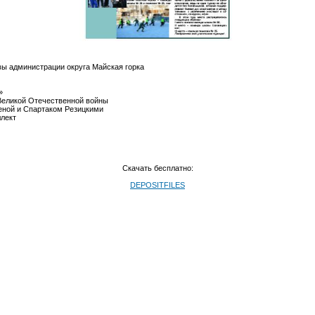
авы администрации округа Майская горка
»
 Великой Отечественной войны
леной и Спартаком Резицкими
ллект
Скачать бесплатно:
DEPOSITFILES