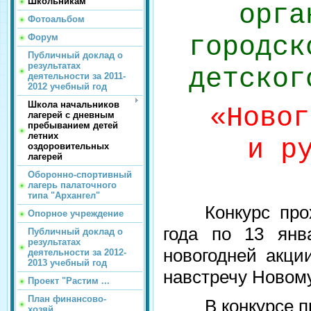
Школьникам
орга
Фотоальбом
городск
Форум
Публичный доклад о
результатах
детског
деятельности за 2011-
2012 учебный год
Школа начальников
«Новог
лагерей с дневным
пребыванием детей
летних
и р
оздоровительных
лагерей
Оборонно-спортивный
лагерь палаточного
типа "Архангел"
Конкурс про
Опорное учреждение
года по 13 янв
Публичный доклад о
результатах
новогодней акци
деятельности за 2012-
2013 учебный год
навстречу Новому
Проект "Растим ...
План финансово-
В конкурсе 
хозяй...