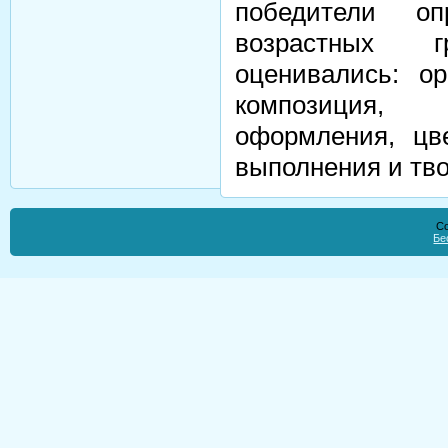
победители о
возрастных 
оценивались: о
композиция, 
оформления, цв
выполнения и тво
Co
Бе