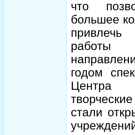
что позв
большее ко
привлечь
работы
направле
годом спек
Центра 
творческ
стали откр
учрежден