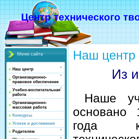
Центр технического тв
Наш центр
Меню сайта
Из 
Наш центр
Организационно-
правовое обеспечение
Учебно-воспитательная
Наше учр
работа
Организационно-
массовая работа
основано 
Конкурсы
года к
Успехи и достижения
Родителям