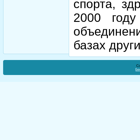
спорта, зд
2000 году
объедине
базах друг
Co
Бе