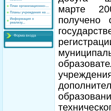
марте 20
План организационно-...
Планы учреждения на ...
получено 
Информация о
реализу...
государств
Форма входа
регистраци
муниципал
образовате
учреждени
дополнител
образован
техническо