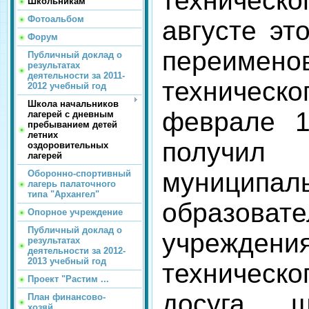
техническо
Школьникам
Фотоальбом
августе эт
Форум
переимен
Публичный доклад о
результатах
деятельности за 2011-
техническо
2012 учебный год
Школа начальников
феврале 1
лагерей с дневным
пребыванием детей
летних
получ
оздоровительных
лагерей
муниципал
Оборонно-спортивный
лагерь палаточного
типа "Архангел"
образовате
Опорное учреждение
Публичный доклад о
учрежд
результатах
деятельности за 2012-
2013 учебный год
техническо
Проект "Растим ...
досуга ш
План финансово-
хозяй...