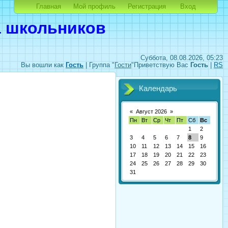
Главная
Мой профиль
Регистрация
Вход
а школьников
Суббота, 08.08.2026, 05:23
Вы вошли как
Гость
|
Группа
"
Гости
"
Приветствую Вас
Гость
|
RS
Календарь
«
Август 2026
»
Пн
Вт
Ср
Чт
Пт
Сб
Вс
1
2
3
4
5
6
7
8
9
10
11
12
13
14
15
16
17
18
19
20
21
22
23
24
25
26
27
28
29
30
31