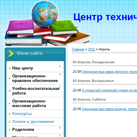
Центр техни
Главная
»
2011
»
Апрель
Меню сайта
04 Апреля, Понедельник
Наш центр
21:58
Городская выставка детского техн
Организационно-
правовое обеспечение
03 Апреля, Воскресенье
Учебно-воспитательная
22:06
Х открытый городской турнир по б
работа
02 Апреля, Суббота
Организационно-
массовая работа
22:05
Городская выставка-конкурс твор
Конкурсы
Успехи и достижения
Родителям