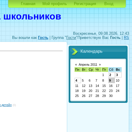
Главная
Мой профиль
Регистрация
Вход
а школьников
Воскресенье, 09.08.2026, 12:43
Вы вошли как
Гость
|
Группа
"
Гости
"
Приветствую Вас
Гость
|
RS
Календарь
«
Апрель 2011
»
Пн
Вт
Ср
Чт
Пт
Сб
Вс
1
2
3
4
5
6
7
8
9
10
11
12
13
14
15
16
17
18
19
20
21
22
23
24
25
26
27
28
29
30
 детей»
(0)