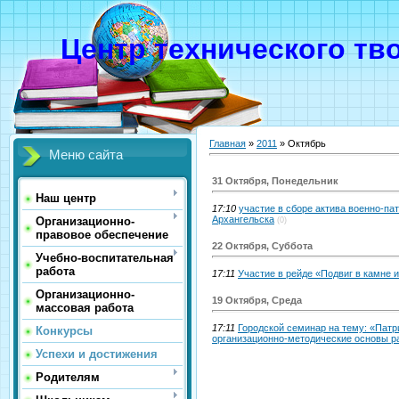
Центр технического тв
Главная
»
2011
»
Октябрь
Меню сайта
31 Октября, Понедельник
Наш центр
17:10
участие в сборе актива военно-па
Архангельска
Организационно-
(0)
правовое обеспечение
22 Октября, Суббота
Учебно-воспитательная
работа
17:11
Участие в рейде «Подвиг в камне 
Организационно-
19 Октября, Среда
массовая работа
17:11
Городской семинар на тему: «Патр
Конкурсы
организационно-методические основы р
Успехи и достижения
Родителям