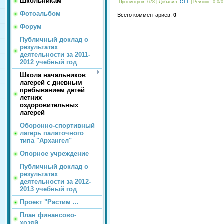
Школьникам
Просмотров
: 678 |
Добавил
:
CTT
|
Рейтинг
:
0.0
/
0
Фотоальбом
Всего комментариев
:
0
Форум
Публичный доклад о
результатах
деятельности за 2011-
2012 учебный год
Школа начальников
лагерей с дневным
пребыванием детей
летних
оздоровительных
лагерей
Оборонно-спортивный
лагерь палаточного
типа "Архангел"
Опорное учреждение
Публичный доклад о
результатах
деятельности за 2012-
2013 учебный год
Проект "Растим ...
План финансово-
хозяй...