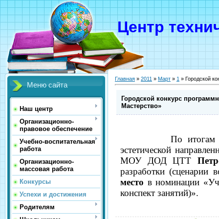
Центр техни
Главная
»
2011
»
Март
»
1
» Городской ко
Меню сайта
Городской конкурс программн
Мастерство»
Наш центр
Организационно-
правовое обеспечение
По итогам го
Учебно-воспитательная
эстетической направлен
работа
МОУ ДОД ЦТТ
Пет
Организационно-
массовая работа
разработки (сценарии 
место
в номинации «У
Конкурсы
конспект занятий)».
Успехи и достижения
Родителям