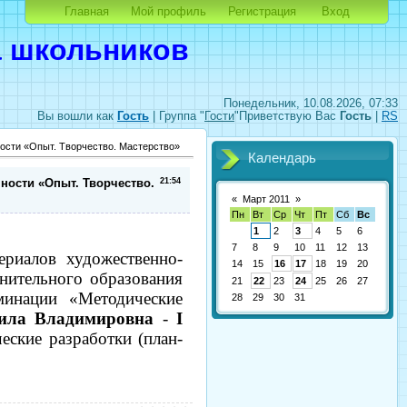
Главная
Мой профиль
Регистрация
Вход
а школьников
Понедельник, 10.08.2026, 07:33
Вы вошли как
Гость
|
Группа
"
Гости
"
Приветствую Вас
Гость
|
RS
ости «Опыт. Творчество. Мастерство»
Календарь
ности «Опыт. Творчество.
21:54
«
Март 2011
»
Пн
Вт
Ср
Чт
Пт
Сб
Вс
1
2
3
4
5
6
7
8
9
10
11
12
13
риалов художественно-
14
15
16
17
18
19
20
лнительного образования
21
22
23
24
25
26
27
минации «Методические
28
29
30
31
ила Владимировна
-
I
ские разработки (план-