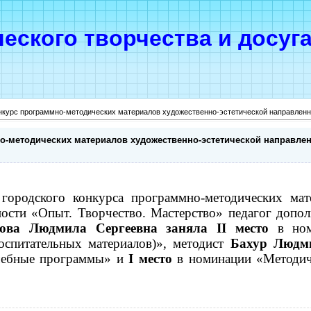
ческого творчества и досуг
нкурс программно-методических материалов художественно-эстетической направленн
о-методических материалов художественно-эстетической направлен
родского конкурса программно-методических мате
ности «Опыт. Творчество. Мастерство» педагог допо
рова Людмила Сергеевна заняла
II
место
в но
воспитательных материалов)», методист
Бахур Людм
чебные программы» и
I
место
в номинации «Методиче