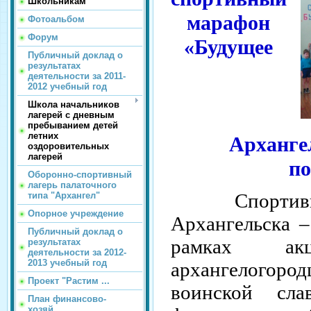
Школьникам
марафон
Фотоальбом
Форум
«Будущее
Публичный доклад о
результатах
деятельности за 2011-
2012 учебный год
Школа начальников
лагерей с дневным
пребыванием детей
летних
Арханге
оздоровительных
лагерей
по
Оборонно-спортивный
лагерь палаточного
С
порти
типа "Архангел"
Опорное учреждение
Архангельска –
Публичный доклад о
рамках а
результатах
деятельности за 2012-
2013 учебный год
архангелогоро
Проект "Растим ...
воинской сла
План финансово-
хозяй...