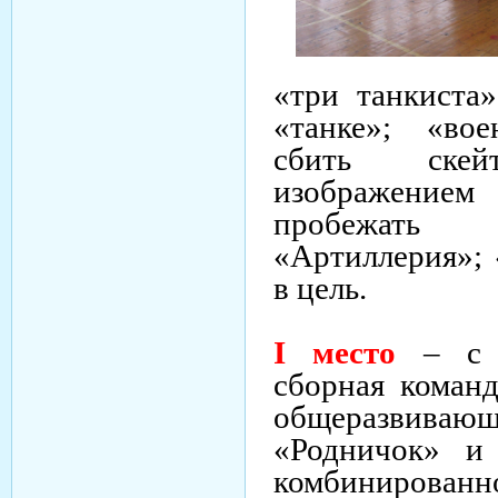
«три танкиста
«танке»; «во
сбить ске
изображением 
пробежать
«Артиллерия»; 
в цель.
I
место
– с р
сборная коман
общеразви
«Родничок» 
комбиниров