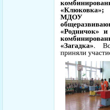
комбиниров
«Клюковка»
МДОУ
общеразвив
«Родничок» 
комбиниров
«Загадка»
. Вс
приняли участие