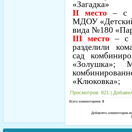
«Загадка»
II
место
– с р
МДОУ «Детский
вида №180 «Па
III
место
– с 
разделили ко
сад комбинир
«Золушка»; 
комбиниров
«Клюковка»;
Просмотров
: 821 |
Добави
Всего комментариев
:
0
Добавлять комментарии мо