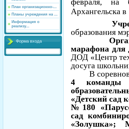
февраля, н
План организационно-...
Архангельска в 
Планы учреждения на ...
У
чр
Информация о
реализу...
образования мэ
Организат
Форма входа
марафона для
ДОД «Центр тех
досуга школьни
В соревнов
4 команды
образователь
«Детский сад 
№180 «Парус
сад комбинир
«Золушка»; 