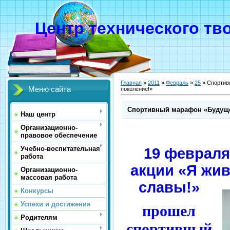
Центр технического тв
Главная
»
2011
»
Февраль
»
25
» Спортив
Меню сайта
поколение!»
Спортивный марафон «Будущее
Наш центр
Организационно-
правовое обеспечение
Учебно-воспитательная
19 февраля
работа
акции «Я жив
Организационно-
массовая работа
славы!»
Конкурсы
Успехи и достижения
прошел
Родителям
спортивный