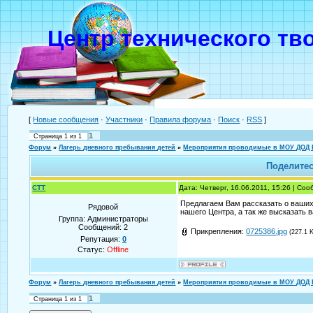
Центр технического тв
[
Новые сообщения
·
Участники
·
Правила форума
·
Поиск
·
RSS
]
1
Страница
1
из
1
Форум
»
Лагерь дневного пребывания детей
»
Мероприятия проводимые в МОУ ДОД
Поделите
CTT
Дата: Четверг, 16.06.2011, 15:26 | Со
Предлагаем Вам рассказать о ваших
Рядовой
нашего Центра, а так же высказать
Группа: Администраторы
Сообщений:
2
Прикрепления:
0725386.jpg
(227.1 
Репутация:
0
Статус:
Offline
Форум
»
Лагерь дневного пребывания детей
»
Мероприятия проводимые в МОУ ДОД
1
Страница
1
из
1