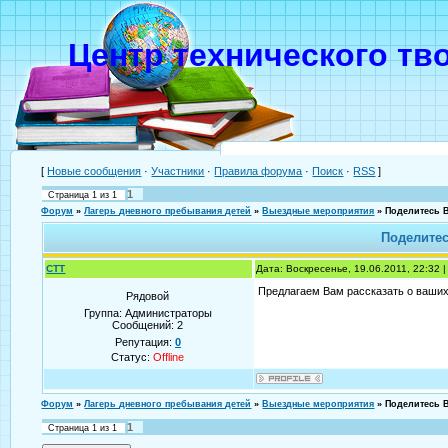
Центр технического тв
[
Новые сообщения
·
Участники
·
Правила форума
·
Поиск
·
RSS
]
1
Страница
1
из
1
Форум
»
Лагерь дневного пребывания детей
»
Выездные мероприятия
»
Поделитесь 
Поделите
CTT
Дата: Воскресенье, 19.06.2011, 22:32
Предлагаем Вам рассказать о ваши
Рядовой
Группа: Администраторы
Сообщений:
2
Репутация:
0
Статус:
Offline
Форум
»
Лагерь дневного пребывания детей
»
Выездные мероприятия
»
Поделитесь 
1
Страница
1
из
1