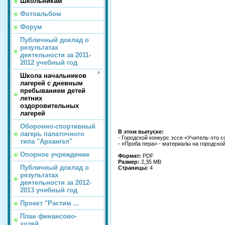
Школьникам
Фотоальбом
Форум
Публичный доклад о
результатах
деятельности за 2011-
2012 учебный год
Школа начальников
лагерей с дневным
пребыванием детей
летних
оздоровительных
лагерей
Оборонно-спортивный
В этом выпуске:
лагерь палаточного
- Городской конкурс эссе «Учитель-это с
типа "Архангел"
- «Проба пера» - материалы на городск
Опорное учреждение
Формат:
PDF
Размер:
2,35 МВ
Публичный доклад о
Страницы:
4
результатах
деятельности за 2012-
2013 учебный год
Проект "Растим ...
План финансово-
хозяй...