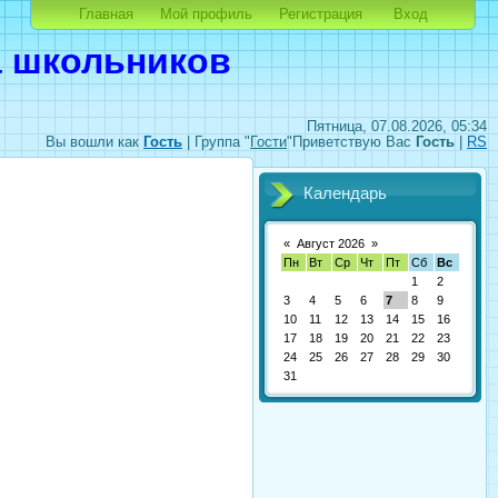
Главная
Мой профиль
Регистрация
Вход
а школьников
Пятница, 07.08.2026, 05:34
Вы вошли как
Гость
|
Группа
"
Гости
"
Приветствую Вас
Гость
|
RS
Календарь
«
Август 2026
»
Пн
Вт
Ср
Чт
Пт
Сб
Вс
1
2
3
4
5
6
7
8
9
10
11
12
13
14
15
16
17
18
19
20
21
22
23
24
25
26
27
28
29
30
31