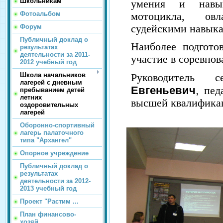
Школьникам
умения и навы
Фотоальбом
мотоцикла, ов
Форум
судейскими навык
Публичный доклад о
Наиболее подгот
результатах
деятельности за 2011-
участие в соревнов
2012 учебный год
Школа начальников
Руководител
лагерей с дневным
Евгеньевич
,
пед
пребыванием детей
летних
высшей квалификац
оздоровительных
лагерей
Оборонно-спортивный
лагерь палаточного
типа "Архангел"
Опорное учреждение
Публичный доклад о
результатах
деятельности за 2012-
2013 учебный год
Проект "Растим ...
План финансово-
хозяй...