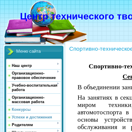
Центр технического тв
Спортивно-техническо
Меню сайта
Спортивно-те
Наш центр
Организационно-
Се
правовое обеспечение
Учебно-воспитательная
В объединении зан
работа
На занятиях в сек
Организационно-
массовая работа
миром техник
Конкурсы
автомотоспорта в 
Успехи и достижения
основы устройст
Родителям
обслуживания и 