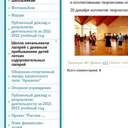
Школьникам
и коллективными творческими н
Фотоальбом
20 декабря коллектив творческ
Форум
Публичный доклад о
результатах
деятельности за 2011-
2012 учебный год
Школа начальников
лагерей с дневным
пребыванием детей
летних
оздоровительных
Просмотров
: 467 |
Добавил
:
CTT
|
Рейтинг
:
0.0
/
0
лагерей
Всего комментариев
:
0
Оборонно-спортивный
лагерь палаточного
типа "Архангел"
Опорное учреждение
Публичный доклад о
результатах
деятельности за 2012-
2013 учебный год
Проект "Растим ...
План финансово-
хозяй...