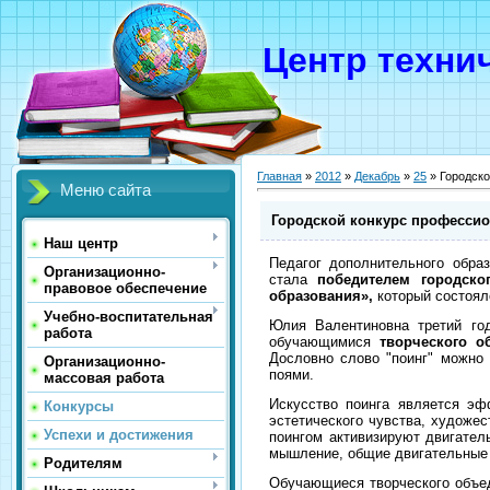
Центр техни
Главная
»
2012
»
Декабрь
»
25
» Городско
Меню сайта
Городской конкурс профессио
Наш центр
Педагог дополнительного обра
Организационно-
стала
победителем городско
правовое обеспечение
образования»,
который состоял
Учебно-воспитательная
Юлия Валентиновна третий год
работа
обучающимися
творческого 
Дословно слово "поинг" можно п
Организационно-
поями.
массовая работа
Искусство поинга является эф
Конкурсы
эстетического чувства, художе
Успехи и достижения
поингом активизируют двигател
мышление, общие двигательные 
Родителям
Обучающиеся творческого объе