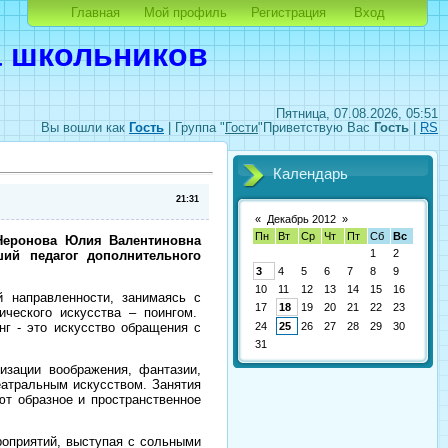
Главная
Мой профиль
Регистрация
Вход
а школьников
Пятница, 07.08.2026, 05:51
Вы вошли как
Гость
|
Группа
"
Гости
"
Приветствую Вас
Гость
|
RS
Календарь
21:31
«
Декабрь 2012
»
Пн
Вт
Ср
Чт
Пт
Сб
Вс
 Неронова Юлия Валентиновна
1
2
ий педагог дополнительного
3
4
5
6
7
8
9
10
11
12
13
14
15
16
й направленности, занимаясь с
17
18
19
20
21
22
23
ческого искусства – поингом.
инг - это искусство обращения с
24
25
26
27
28
29
30
31
изации воображения, фантазии,
еатральным искусством. Занятия
ют образное и пространственное
оприятий, выступая с сольными