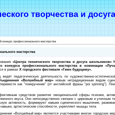
ческого творчества и досуг
й конкурс профессионального мастерства
нального мастерства
зования
«Центра технического творчества и досуга школьников»
го конкурса профессионального мастерства в номинации «Лучш
ся в рамках
X
городского фестиваля «Гимн будущему».
 ведёт педагогическую деятельность по художественно-эстетическо
объединения «Волшебный мир»
новым нетрадиционным видом сцени
еревести как "поикручение" (от английской фразы "poi spinning"). По
фективным средством развития эмоциональной сферы психики, актив
ственного вкуса. Оно непосредственно связано с цирковым и уличным т
ьную активность, формируют навыки сценического мышления, развива
навыки, артистические способности, укрепляют мышцы тела.
динения «Волшебный мир» являются участниками многих городских мер