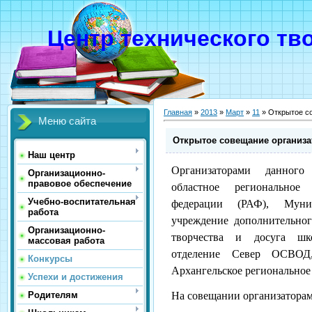
Центр технического тв
Главная
»
2013
»
Март
»
11
» Открытое со
Меню сайта
Открытое совещание организа
Наш центр
Организаторами данного
Организационно-
правовое обеспечение
областное региональное
Учебно-воспитательная
федерации (РАФ), Муниц
работа
учреждение дополнительног
Организационно-
творчества и досуга шко
массовая работа
отделение Север ОСВОД
Конкурсы
Архангельское регионально
Успехи и достижения
На совещании организатора
Родителям