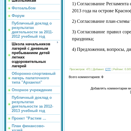
Школьникам
1) Согласование Регламента 
Фотоальбом
2013 года на острове Красно
Форум
2) Согласование план-схемы 
Публичный доклад о
результатах
3) Согласование правил сор
деятельности за 2011-
2012 учебный год
праздника;
Школа начальников
лагерей с дневным
4) Предложения, вопросы, д
пребыванием детей
летних
оздоровительных
лагерей
Просмотров
: 471 |
Добавил
:
CTT
|
Рейтинг
:
0.0
/
0
Оборонно-спортивный
Всего комментариев
:
0
лагерь палаточного
типа "Архангел"
Добавлять комментарии мо
Опорное учреждение
Публичный доклад о
результатах
деятельности за 2012-
2013 учебный год
Проект "Растим ...
План финансово-
хозяй...