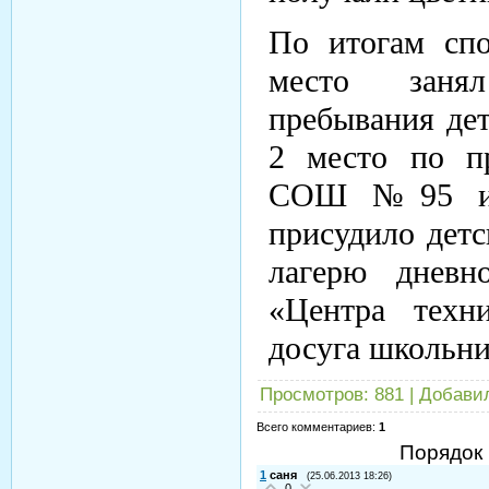
По итогам спо
место заня
пребывания д
2 место по п
СОШ №95 и 
присудило дет
лагерю дневн
«Центра техни
досуга школьни
Просмотров
: 881 |
Добави
Всего комментариев
:
1
Порядок
1
саня
(25.06.2013 18:26)
0