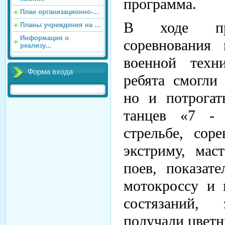
программа.
План организационно-...
В ходе пра
Планы учреждения на ...
Информация о
соревнования 
реализу...
военной техн
Форма входа
ребята смогли
но и потрогат
танцев «7 - 
стрельбе, сор
экстриму, мас
поев, показат
мотокроссу и 
состязаний,
получали цвет