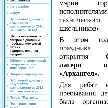
Школьникам
мэрии горо
Фотоальбом
исполнителя
Форум
технического
Публичный доклад о
результатах
школьников».
деятельности за 2011-
2012 учебный год
Школа начальников
В этом год
лагерей с дневным
пребыванием детей
праздника
летних
оздоровительных
открытия
лагерей
Оборонно-спортивный
лагеря па
лагерь палаточного
типа "Архангел"
«Архангел».
Опорное учреждение
Публичный доклад о
Для ребят и
результатах
деятельности за 2012-
пребывания де
2013 учебный год
Проект "Растим ...
была организо
План финансово-
хозяй...