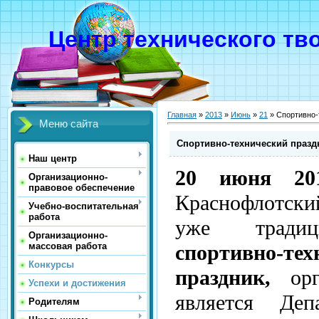
Центр технического тв
Главная
»
2013
»
Июнь
»
21
» Спортивно-
Меню сайта
Спортивно-технический празд
Наш центр
20 июня 20
Организационно-
правовое обеспечение
Краснофлотск
Учебно-воспитательная
работа
уже трад
Организационно-
спортивно-тех
массовая работа
Конкурсы
праздник,
орга
Успехи и достижения
является Деп
Родителям