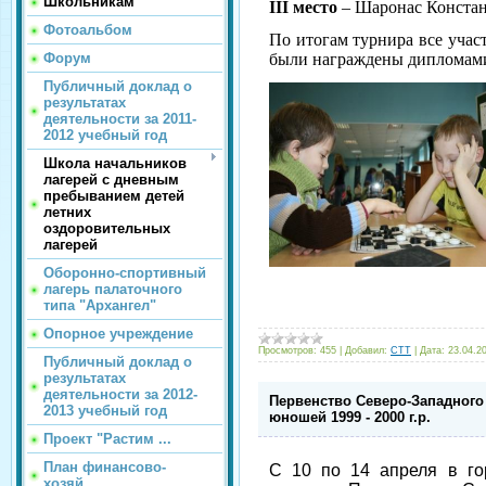
Школьникам
III
место
– Шаронас Конста
Фотоальбом
По итогам турнира все учас
были награждены дипломами
Форум
Публичный доклад о
результатах
деятельности за 2011-
2012 учебный год
Школа начальников
лагерей с дневным
пребыванием детей
летних
оздоровительных
лагерей
Оборонно-спортивный
лагерь палаточного
типа "Архангел"
Опорное учреждение
Просмотров:
455
|
Добавил:
CTT
|
Дата:
23.04.2
Публичный доклад о
результатах
деятельности за 2012-
Первенство Северо-Западного
2013 учебный год
юношей 1999 - 2000 г.р.
Проект "Растим ...
План финансово-
С 10 по 14 апреля в го
хозяй...