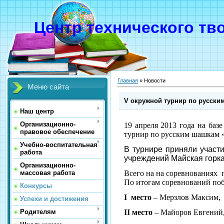
Центр технического тв
Главная
»
Новости
Меню сайта
V окружной турнир по русски
Наш центр
Организационно-
19 апреля 2013 года на б
правовое обеспечение
турнир по русским шашкам 
Учебно-воспитательная
В турнире приняли участи
работа
учреждений Майская горка
Организационно-
Всего на на соревнованиях 
массовая работа
По итогам соревнований поб
Конкурсы
I
место
– Мерзлов Максим, 
Успехи и достижения
II
место
– Майоров Евгений
Родителям