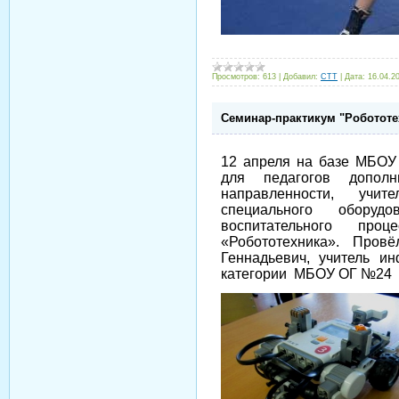
Просмотров:
613
|
Добавил:
CTT
|
Дата:
16.04.2
Семинар-практикум "Робототе
12 апреля на базе МБОУ
для педагогов дополни
направленности, учит
специального оборуд
воспитательного про
«Робототехника».
Провё
Геннадьевич, учитель и
категории МБОУ ОГ №24