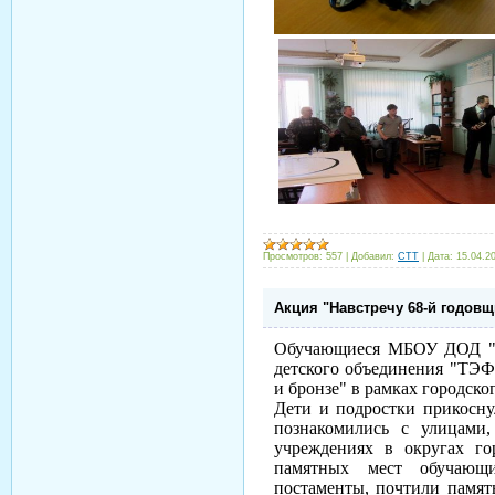
Просмотров:
557
|
Добавил:
CTT
|
Дата:
15.04.2
Акция "Навстречу 68-й годов
Обучающиеся МБОУ ДОД "Ц
детского объединения "ТЭФ
и бронзе" в рамках городско
Дети и подростки прикосну
познакомились с улицами
учреждениях в округах го
памятных мест обучающ
постаменты, почтили памят