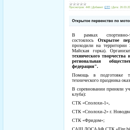
Просмотров:
448
|
Добавил:
CTT
|
Дата:
26.03.2
Открытое первенство по мото
В рамках спортивно-
состоялось
Открытое пе
проходили на территории
Майская горка).
Организ
технического творчества
региональная обществ
федерация".
Помощь в подготовке те
технического праздника ока
В соревновании приняли уч
клуба):
СТК «Сполохи-1»,
СТК «Сполохи-2» г. Новодв
СТК «Фридом»;
САШ ДОСААФ СТК «Fire bike