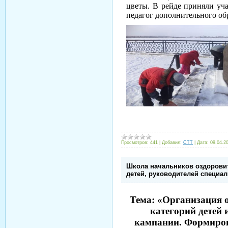
цветы. В рейде приняли уча
педагог дополнительного об
Просмотров:
441
|
Добавил:
CTT
|
Дата:
09.04.2
Школа начальников оздорови
детей, руководителей специа
Тема: «Организация 
категорий детей 
кампании. Формиров