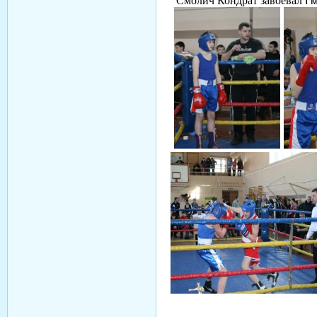
Смолич Кондрат завоевал
I
м