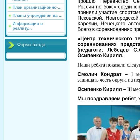
прошло Первенство Сев
России по боксу среди юн
План организационно-...
приняли участие спортсм
Планы учреждения на ...
Псковской, Новгородской,
Карелии, Ненецкого авто
Информация о
реализу...
Всего в соревнованиях пр
«Центр технического т
соревнованиях предст
Форма входа
(педагоги: Лебедев С.
Осипенко Кирилл.
Наши ребята показали следу
Смолич Кондрат –
I
м
защищать честь округа на пе
Осипенко Кирилл –
III
мес
Мы поздравляем ребят, 