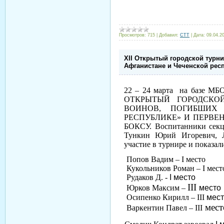
Просмотров:
715
|
Добавил:
CTT
|
Дата:
09.04.2
XII Открытый городской турни
Афганистане и Чеченской рес
22 – 24 марта на базе 
ОТКРЫТЫЙ ГОРОДСКО
ВОИНОВ, ПОГИБШИХ
РЕСПУБЛИКЕ» И ПЕРВЕ
БОКСУ. Воспитанники сек
Тункин Юрий Игоревич, Л
участие в турнире и показал
Попов Вадим –
I
место
Кукольников Роман – I мест
Рудаков Д. -
I
место
III
Юрков Максим –
место
Осипенко Кирилл –
III
мест
мест
Варкентин Павел –
III