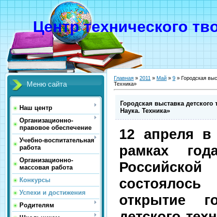
Центр технического тв
Главная
»
2011
»
Май
»
9
» Городская выс
Меню сайта
Техника»
Городская выставка детского 
Наш центр
Наука. Техника»
Организационно-
правовое обеспечение
12 апреля в 
Учебно-воспитательная
рамках год
работа
Организационно-
Российс
массовая работа
состоялос
Конкурсы
Успехи и достижения
открытие г
Родителям
детского тех