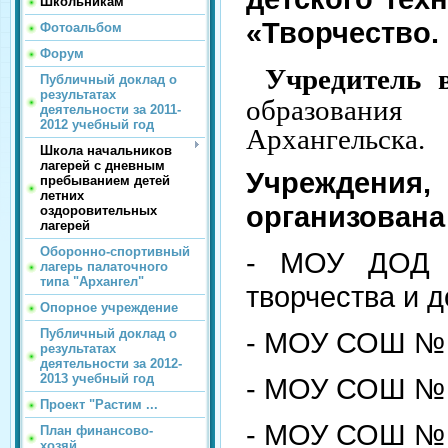
Школьникам
«Творчество. 
Фотоальбом
Форум
Учредитель 
Публичный доклад о
результатах
образован
деятельности за 2011-
2012 учебный год
Архангельска.
Школа начальников
лагерей с дневным
Учреждения,
пребыванием детей
летних
организована
оздоровительных
лагерей
Оборонно-спортивный
- МОУ ДОД «
лагерь палаточного
типа "Архангел"
творчества и д
Опорное учреждение
Публичный доклад о
- МОУ СОШ № 
результатах
деятельности за 2012-
2013 учебный год
- МОУ СОШ № 
Проект "Растим ...
- МОУ СОШ № 
План финансово-
хозяй...