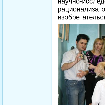
научно-исслед
рациона
изобретательс