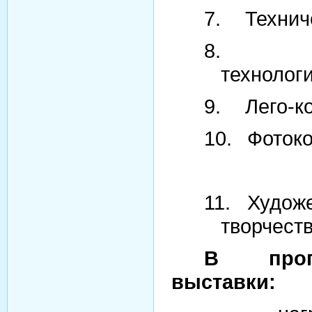
7.
Технич
8.
технолог
9.
Лего-к
10.
Фоток
11.
Художе
творчест
В прог
выставки: