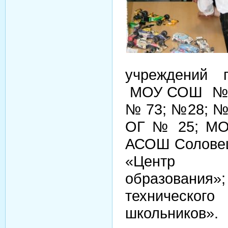
учреждений г
МОУ СОШ
№ 
№ 73; №28; №
ОГ № 25; М
АСОШ Соловец
«Центр д
образования
технического
школьников».