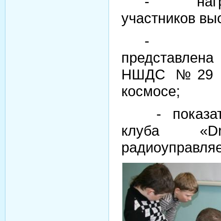
- награ
участников вы
- б
представлен
НШДС №29 
космосе;
- показа
клуба «
Dr
радиоуправля